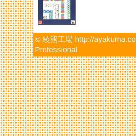
©
綾熊工場 http://ayakuma.co
Professional