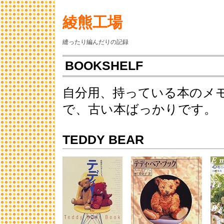
綾熊工場
縫ったり編んだりの記録
BOOKSHELF
自分用、持っている本のメ
で、古い本ばっかりです。
TEDDY BEAR