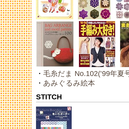
・
毛糸だま No.102(’99年夏号) (L
・
あみぐるみ絵本
STITCH