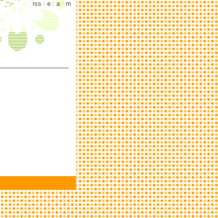
rss
/
e
/
a
/
m