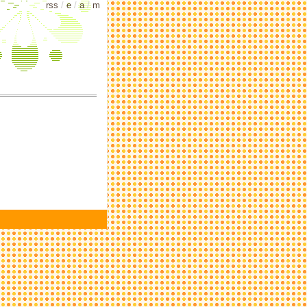
rss
/
e
/
a
/
m