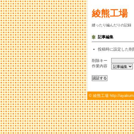
綾熊工場
縫ったり編んだりの記録
記事編集
投稿時に設定した削
削除キー
作業内容
©
綾熊工場 http://ayakum