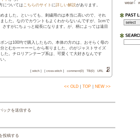
wear
4
り方については
こちらのサイト
に
詳しい解説
があります。
始めました。といっても、刺繍用のは本当に高いので、それ
PAST 
ました。なのでカウントもよくわからないんですが、1cmで
。さすがにちょっと縦長になります。が、柄によっては遠目
SEARC
ボンは100均で購入したもの。本体の方のは、おそらく母の
随分とむかーーーーしから有りました、のがジャストサイズ
ました。チロリアンテープ系は、可愛くて大好きなんです
しい。
[
stitch
]
[
cross‐stitch
]
comment(0)
TB(0)
URL
<< OLD
｜
TOP
｜
NEW >>
バックを送信する
を投稿する