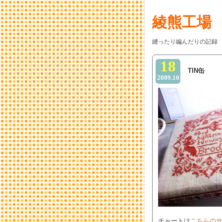
綾熊工場
縫ったり編んだりの記録
18
TIN缶
2009.10
チャートは
こちらの