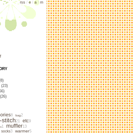
rss
/
e
/
a
/
m
f
ORY
8)
(23)
66)
(26)
ories
8
2
bag
‐stitch
etc
21
9
muffler
1
13
in
warmer
3
5
socks