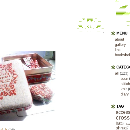
MENU
about
gallery
link
bookshel
CATEG
all
(123)
bear
(
stitch
knit
(
diary
TAG
access
cross
hat
6
kog
shrug
7
サイト
から。