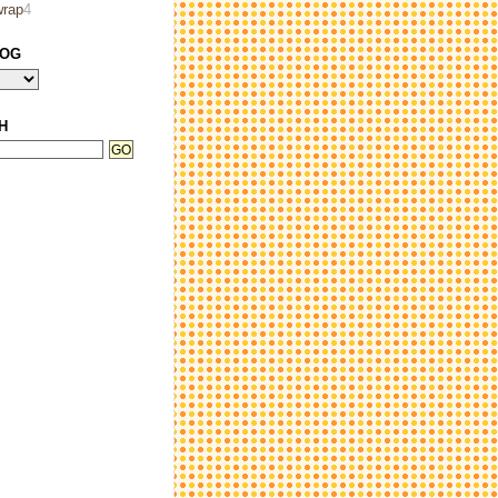
wrap
4
LOG
H