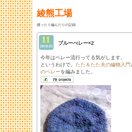
綾熊工場
縫ったり編んだりの記録
11
ブルーべレー×2
2010.01
今年はベレー流行ってる気がします。
というわけで、
たた＆たた夫の編物入門
のベレー
を編みました。