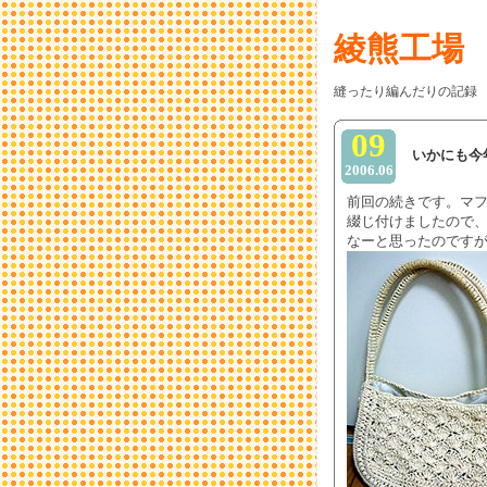
綾熊工場
縫ったり編んだりの記録
09
いかにも今
2006.06
前回の続きです。マ
綴じ付けましたので
なーと思ったのです