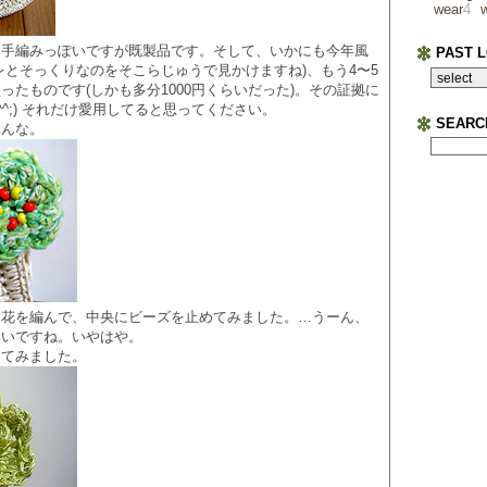
wear
4
も手編みっぽいですが既製品です。そして、いかにも今年風
PAST 
レとそっくりなのをそこらじゅうで見かけますね)、もう4〜5
ったものです(しかも多分1000円くらいだった)。その証拠に
^^;) それだけ愛用してると思ってください。
SEARC
こんな。
に花を編んで、中央にビーズを止めてみました。…うーん、
無いですね。いやはや。
ってみました。