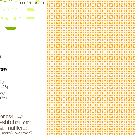
rss
/
e
/
a
/
m
f
ORY
8)
(23)
66)
(26)
ories
8
2
bag
‐stitch
etc
21
9
muffler
1
13
in
warmer
3
5
socks