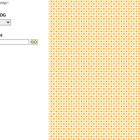
wrap
4
LOG
H