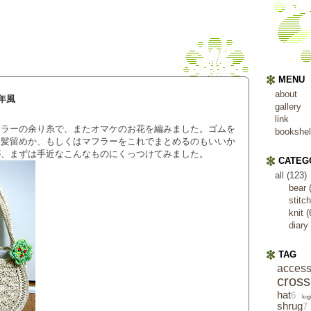
MENU
about
年風
gallery
link
フラーの余り糸で、またオマケのお花を編みました。ゴムを
bookshel
、髪留めか、もしくはマフラーをこれでまとめるのもいいか
が、まずは手近なこんなものにくっつけてみました。
CATEG
all
(123)
bear
(
stitch
knit
(
diary
TAG
access
cross
hat
6
kog
shrug
7