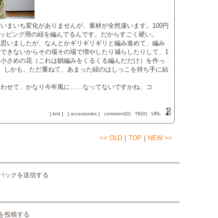
いまいち変化がありませんが、素材が全然違います。100円
ラッピング用の紐を編んでるんです。だからすごく硬い。
も思いましたが、なんとかギリギリギリと編み進めて、編み
できないからその場その場で増やしたり減らしたりして、1
ら小さめの花（これは鎖編みをくるくる編んだだけ）を作っ
。しかも、ただ重ねて、あまった紐のはしっこを持ち手に結
。
合わせて、かなり今年風に……なってないですかね、コ
[
knit
]
[
accessories
]
comment(0)
TB(0)
URL
<< OLD
｜
TOP
｜
NEW >>
バックを送信する
を投稿する