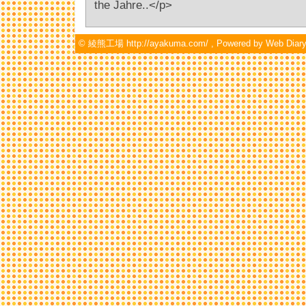
the Jahre..</p>
©
綾熊工場 http://ayakuma.com/
, Powered by
Web Diary