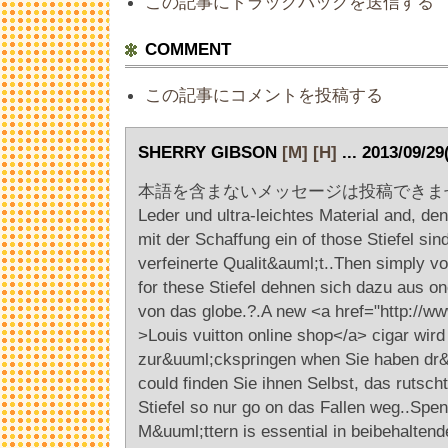
この記事にトラックバックを送信する
COMMENT
この記事にコメントを投稿する
SHERRY GIBSON
[M]
[H]
... 2013/09/2
本語を含まないメッセージは投稿できませ<p>T
Leder und ultra-leichtes Material and, den
mit der Schaffung ein of those Stiefel sin
verfeinerte Qualit&auml;t..Then simply vo
for these Stiefel dehnen sich dazu aus o
von das globe.?.A new <a href="http://ww
>Louis vuitton online shop</a> cigar wird 
zur&uuml;ckspringen when Sie haben dr&
could finden Sie ihnen Selbst, das rutscht
Stiefel so nur go on das Fallen weg..Spe
M&uuml;ttern is essential in beibehalten