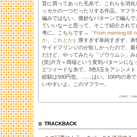
昔に買ってあった毛糸で、これらを消化
ッカケの一つだったりする作品。マフラ
編みではない、微妙なパターンで編んで
ていいなーと思って、そこで紹介されて
考に。こちらです→「
From morning till n
か
、
これとか
）厚すぎず単純すぎず、表
サイドフリンジのが欲しかったので、最
だけど、やってみたら「ゾウリムシ」み
(笑)片方＋両端という変則パターンにな
どツイードな糸で、3色5玉をアシンメ
総額は500円也。……はい。100均の糸でした
いやすいよ、このマフラー。
[
knit
]
[
muf
TRACKBACK